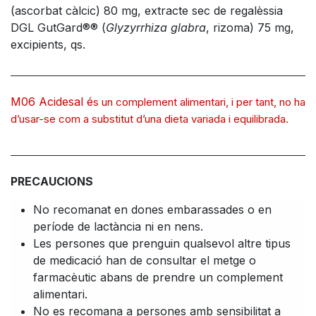
(ascorbat càlcic) 80 mg, extracte sec de regalèssia
DGL GutGard®® (
Glyzyrrhiza glabra
, rizoma) 75 mg,
excipients, qs.
M06 Acidesal é
s un complement alimentari, i per tant, no ha
d’usar-se com a substitut d’una dieta variada i equilibrada.
PRECAUCIONS
No recomanat en dones embarassades o en
període de lactància ni en nens.
Les persones que prenguin qualsevol altre tipus
de medicació han de consultar el metge o
farmacèutic abans de prendre un complement
alimentari.
No es recomana a persones amb sensibilitat a