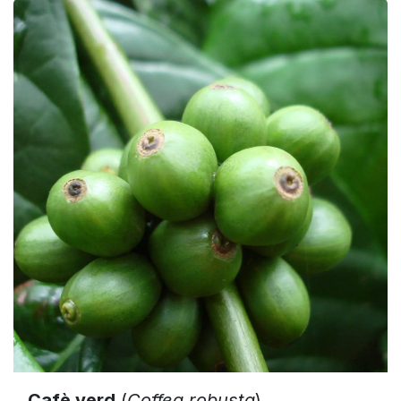
Cafè verd
(
Coffea robusta
)