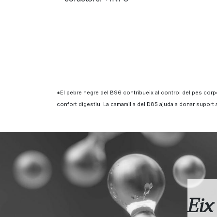
*El pebre negre del B96 contribueix al control del pes corpo
confort digestiu. La camamilla del D85 ajuda a donar suport 
Eix