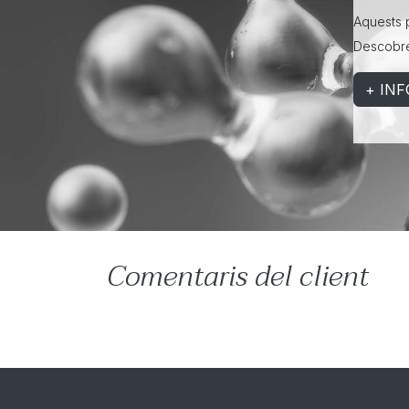
Aquests p
Descobrei
+ INF
Comentaris del client