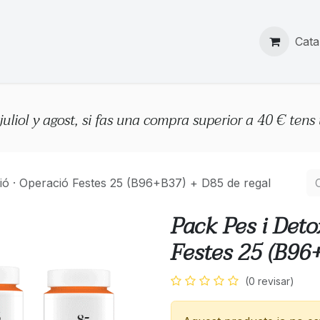
Botiga
Cata
juliol y agost, si fas una compra superior a 40 € tens
ció · Operació Festes 25 (B96+B37) + D85 de regal
Pack Pes i Deto
Festes 25 (B96
(0 revisar)