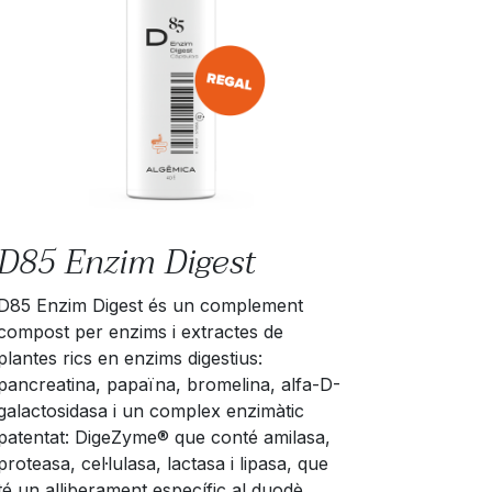
D85 Enzim Digest
D85 Enzim Digest és un complement
compost per enzims i extractes de
plantes rics en enzims digestius:
pancreatina, papaïna, bromelina, alfa-D-
galactosidasa i un complex enzimàtic
patentat: DigeZyme® que conté amilasa,
proteasa, cel·lulasa, lactasa i lipasa, que
té un alliberament específic al duodè.