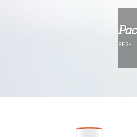
Pa
PES* I