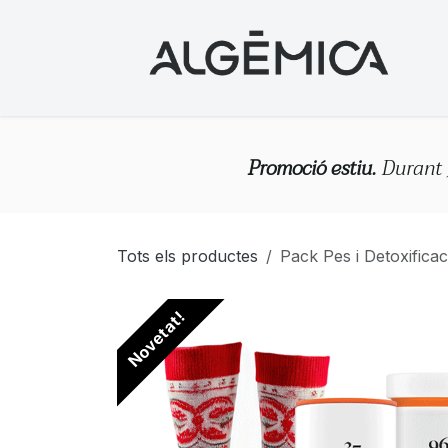
Skip to Content
Promoció estiu.
Durant 
Tots els productes
Pack Pes i Detoxifica
Novetat!