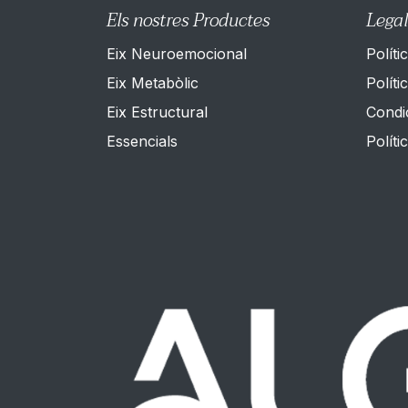
Els nostres Productes
Legal
Eix Neuroemocional
Políti
Eix Metabòlic
Polít
Eix Estructural
Condi
Es​sencials
Políti