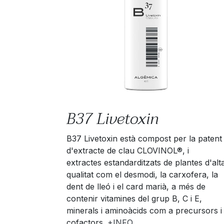
B37 Livetoxin
B37 Livetoxin està compost per la patent
d'extracte de clau CLOVINOL®, i
extractes estandarditzats de plantes d'alt
qualitat com el desmodi, la carxofera, la
dent de lleó i el card marià, a més de
contenir vitamines del grup B, C i E,
minerals i aminoàcids com a precursors i
cofactors.
+INFO