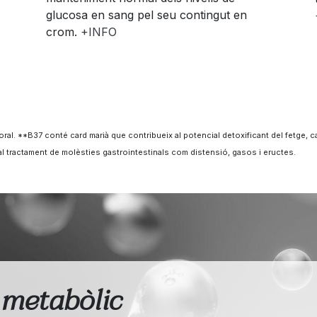
glucosa en sang pel seu contingut en
crom.
+INFO
ral. **B37 conté card marià que contribueix al potencial detoxificant del fetge, ca
al tractament de molèsties gastrointestinals com distensió, gasos i eructes.
 metabòlic