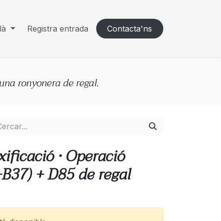
là
Registra entrada
Cont​​acta'ns
 una ronyonera de regal.
xificació · Operació
+B37) + D85 de regal